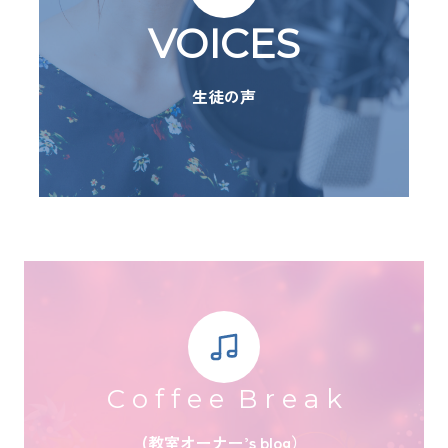
VOICES
生徒の声
C o f f e e B r e a k
(教室オーナー’s blog）