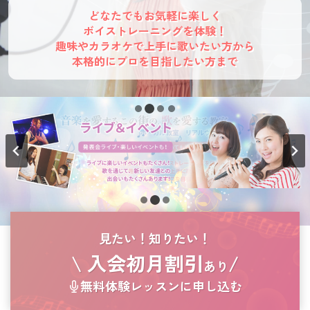
どなたでもお気軽に楽しく
ボイストレーニングを体験！
趣味やカラオケで上手に歌いたい方から
本格的にプロを目指したい方まで
見たい！知りたい！
\ 入会初月割引
/
あり
無料体験レッスンに申し込む