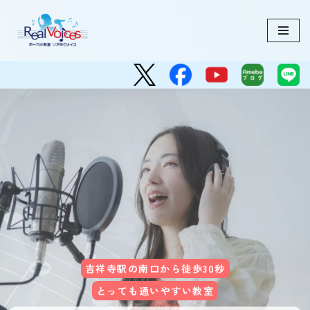
コ
ン
テ
ン
ツ
へ
ス
キ
ッ
プ
吉祥寺駅の南口から徒歩30秒
とっても通いやすい教室